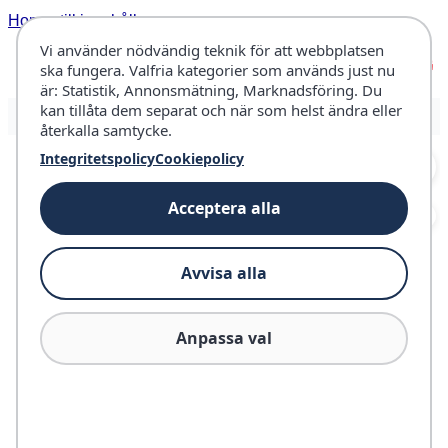
Hoppa till innehåll
Vi använder nödvändig teknik för att webbplatsen
Smart
Sök
ska fungera. Valfria kategorier som används just nu
Varukorg
är: Statistik, Annonsmätning, Marknadsföring. Du
kan tillåta dem separat och när som helst ändra eller
Sök guider, tester
Trädgård & Utemiljö
Frön & Växter
Blomfrön
återkalla samtycke.
Hem
eller produkter ...
Integritetspolicy
Cookiepolicy
Acceptera alla
Avvisa alla
Anpassa val