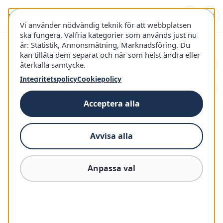
Hoppa
till
Sök
Sma
Vi använder nödvändig teknik för att webbplatsen
Var
innehåll
ska fungera. Valfria kategorier som används just nu
Böcker & Media
Musik
Cd
är: Statistik, Annonsmätning, Marknadsföring. Du
Hem
Sök
kan tillåta dem separat och när som helst ändra eller
guider,
återkalla samtycke.
tester
Integritetspolicy
Cookiepolicy
eller
produkter
Acceptera alla
...
Avvisa alla
Anpassa val