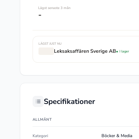
Lägst senaste 3 mån
-
LÄGST JUST NU
Leksaksaffären Sverige AB
I lager
Specifikationer
ALLMÄNT
Böcker & Media
Kategori