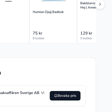
Babblarna – Dadda S
Hej | Anneli Tisell Iré
Johansson | Språk: D
Humlan Djojj Badbok
75 kr
129 kr
8 butiker
5 butiker
n
saksaffären Sverige AB
. Vi
Bevaka pris