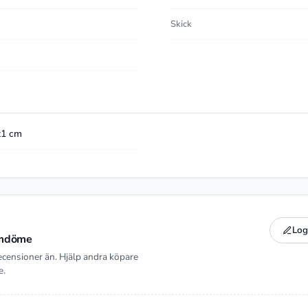
Skick
x1 cm
Log
 omdöme
ecensioner än. Hjälp andra köpare
e.