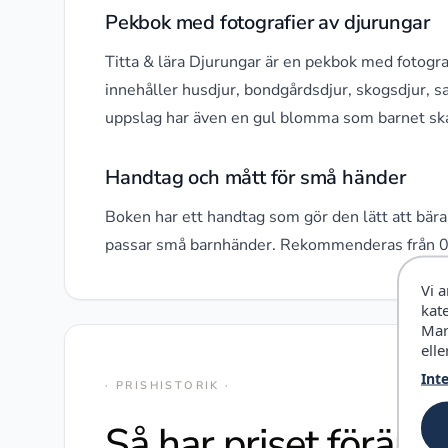
Pekbok med fotografier av djurungar
Titta & lära Djurungar är en pekbok med fotogra
innehåller husdjur, bondgårdsdjur, skogsdjur, sa
uppslag har även en gul blomma som barnet ska l
Handtag och mått för små händer
Boken har ett handtag som gör den lätt att bära 
passar små barnhänder. Rekommenderas från 0 
Vi 
kat
Mar
elle
Int
· PRISHISTORIK ·
Så har priset föränd