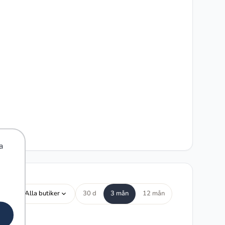
a
Alla butiker
30 d
3 mån
12 mån