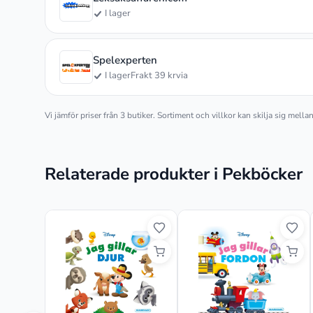
I lager
Spelexperten
I lager
Frakt 39 kr
via
Vi jämför priser från 3 butiker. Sortiment och villkor kan skilja sig mell
Relaterade produkter i Pekböcker