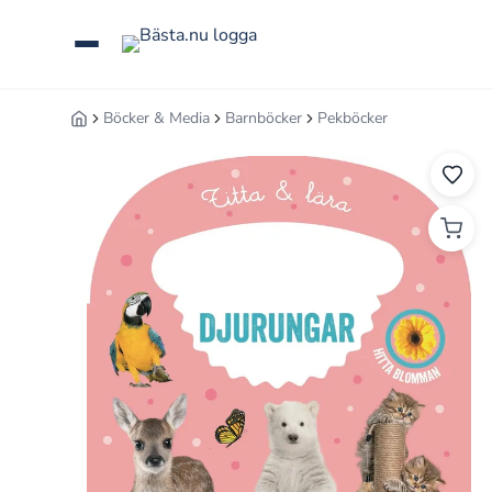
Hoppa
till
innehåll
Böcker & Media
Barnböcker
Pekböcker
Hem
Sök
guider,
tester
eller
produkter
...