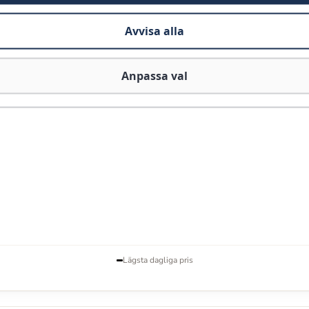
llan
69 kr
och
69 kr
. Just nu är det billigast hos
Leksaksaffären
Avvisa alla
Anpassa val
Lägsta dagliga pris