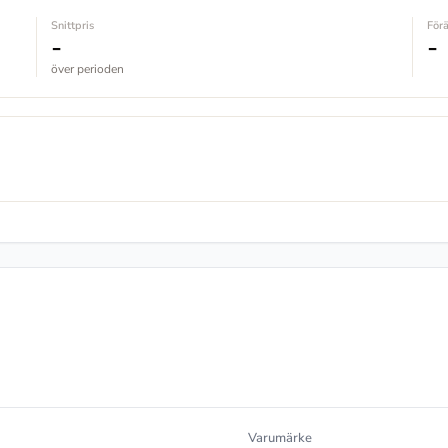
Snittpris
För
-
-
över perioden
Varumärke