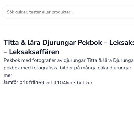
Sök
guider,
tester
eller
Titta & lära Djurungar Pekbok – Leksak
produkter
– Leksaksaffären
...
Pekbok med fotografier av djurungar Titta & lära Djurunga
pekbok med fotografiska bilder på många olika djurungar
mer
Jämför pris från
69
kr
till
104
kr
3 butiker