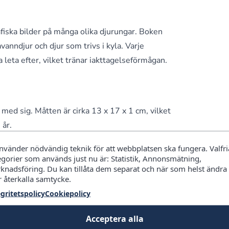
fiska bilder på många olika djurungar. Boken
vanndjur och djur som trivs i kyla. Varje
eta efter, vilket tränar iakttagelseförmågan.
med sig. Måtten är cirka 13 x 17 x 1 cm, vilket
år.
använder nödvändig teknik för att webbplatsen ska fungera. Valfri
egorier som används just nu är: Statistik, Annonsmätning,
knadsföring. Du kan tillåta dem separat och när som helst ändra
r återkalla samtycke.
egritetspolicy
Cookiepolicy
Acceptera alla
rats