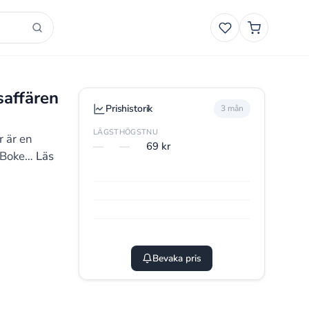
Favoriter
Smart
Varukorg
saffären
Prishistorik
3 mån
LÄGST
HÖGST
NU
r är en
—
—
69 kr
. Boke…
Läs
Bevaka pris