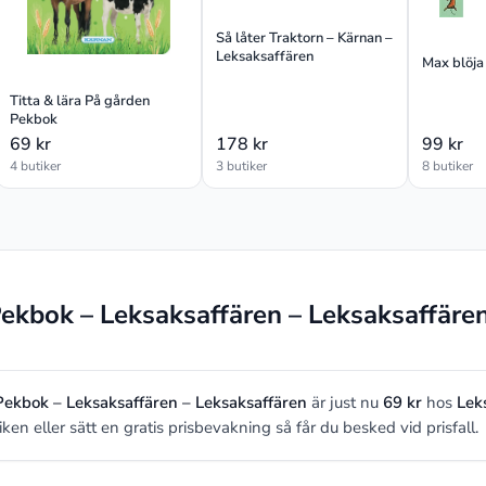
Så låter Traktorn – Kärnan –
Leksaksaffären
Max blöja
Titta & lära På gården
Pekbok
69 kr
178 kr
99 kr
4 butiker
3 butiker
8 butiker
Pekbok – Leksaksaffären – Leksaksaffäre
 Pekbok – Leksaksaffären – Leksaksaffären
är just nu
69 kr
hos
Lek
oriken eller sätt en gratis prisbevakning så får du besked vid prisfall.