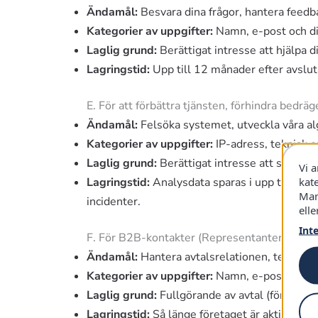
Ändamål:
Besvara dina frågor, hantera feedb
Kategorier av uppgifter:
Namn, e-post och d
Laglig grund:
Berättigat intresse att hjälpa 
Lagringstid:
Upp till 12 månader efter avslut
E. För att förbättra tjänsten, förhindra bedrä
Ändamål:
Felsöka systemet, utveckla våra al
Kategorier av uppgifter:
IP-adress, teknisk en
Laglig grund:
Berättigat intresse att skydda o
Vi 
kat
Lagringstid:
Analysdata sparas i upp till 14 
Mar
incidenter.
elle
Int
F. För B2B-kontakter (Representanter för an
Ändamål:
Hantera avtalsrelationen, teknisk 
Kategorier av uppgifter:
Namn, e-post, tele
Laglig grund:
Fullgörande av avtal (för enskil
Lagringstid:
Så länge företaget är aktiv partne