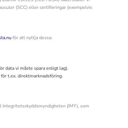
uler (SCC) eller certifieringar (exempelvis
sta.nu
för att nyttja dessa:
r data vi måste spara enligt lag).
för t.ex. direktmarknadsföring.
ill Integritetsskyddsmyndigheten (IMY), som