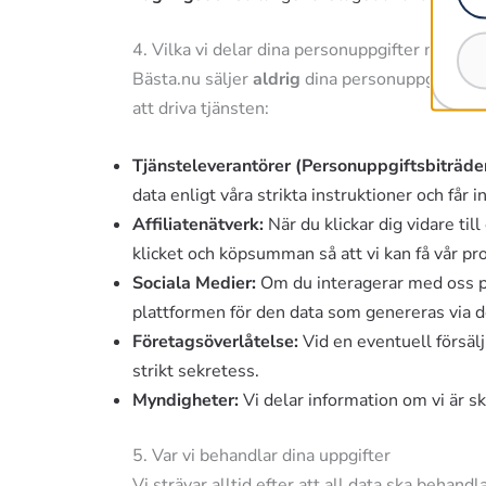
4. Vilka vi delar dina personuppgifter med
Bästa.nu säljer
aldrig
dina personuppgifter (el
att driva tjänsten:
Tjänsteleverantörer (Personuppgiftsbiträde
data enligt våra strikta instruktioner och får 
Affiliatenätverk:
När du klickar dig vidare ti
klicket och köpsumman så att vi kan få vår prov
Sociala Medier:
Om du interagerar med oss p
plattformen för den data som genereras via d
Företagsöverlåtelse:
Vid en eventuell försälj
strikt sekretess.
Myndigheter:
Vi delar information om vi är sky
5. Var vi behandlar dina uppgifter
Vi strävar alltid efter att all data ska behan