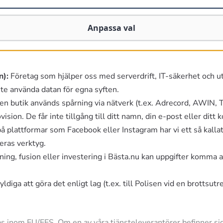
Anpassa val
ler innehållet i din Smarta Varukorg) till annonsörer. Vi delar
n):
Företag som hjälper oss med serverdrift, IT-säkerhet och u
inte använda datan för egna syften.
ll en butik används spårning via nätverk (t.ex. Adrecord, AWIN,
ision. De får inte tillgång till ditt namn, din e-post eller ditt 
å plattformar som Facebook eller Instagram har vi ett så kal
eras verktyg.
ning, fusion eller investering i Bästa.nu kan uppgifter komma 
ldiga att göra det enligt lag (t.ex. till Polisen vid en brottsutr
dlas inom EU/EES. Om en av våra tjänsteleverantörer befinner sig