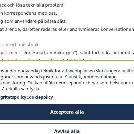
ack och lösa tekniska problem.
in korrespondens med oss.
dig som användare på bästa sätt.
at ärende, därefter raderas eller anonymiseras konversationen
gerier och missbruk
goritmer (”Den Smarta Varukorgen”), samt förhindra automatise
hetsinformation, loggfiler och klickhistorik.
ch utveckla vår plattform, samt rättslig förpliktelse (säkerhets
använder nödvändig teknik för att webbplatsen ska fungera. Valfri
egorier som används just nu är: Statistik, Annonsmätning,
månader innan den anonymiseras. Säkerhetsloggar sparas så läng
knadsföring. Du kan tillåta dem separat och när som helst ändra
r återkalla samtycke.
egritetspolicy
Cookiepolicy
slutna e-handlare)
onboarding av produktfeed och fakturering.
Acceptera alla
fonnummer och befattning.
da firmor) och berättigat intresse (att hantera affärsrelationen)
Avvisa alla
r till Bästa.nu, därefter i enlighet med bokföringslagen (vanlig