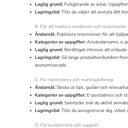
Laglig grund:
Fullgörande av avtal. Uppgiftern
Lagringstid:
Tills du väljer att avsluta ditt ko
B. För att hantera omdömen och recensioner
Ändamål:
Publicera recensioner för att hjälp
Kategorier av uppgifter:
Användarnamn, e-pos
Laglig grund:
Berättigat intresse att erbjuda
Lagringstid:
Så länge produkten/butiken finns 
anonymiserade.
C. För nyhetsbrev och marknadsföring
Ändamål:
Skicka ut tips, guider och relevanta
Kategorier av uppgifter:
E-postadress och stat
Laglig grund:
Samtycke (när du aktivt anmäler
Lagringstid:
Tills du avregistrerar dig, vilke
D. För kundservice och support