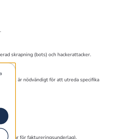
.
rad skrapning (bots) och hackerattacker.
krav).
a
e det är nödvändigt för att utreda specifika
.
tvis 7 år för faktureringsunderlag).