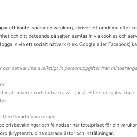
par ett konto, sparar en varukorg, skriver ett omdöme eller k
het och ditt beteende på sajten samlas in via cookies och ser
logga in via ett socialt nätverk (t.ex. Google eller Facebook) 
 år och samlar inte avsiktligt in personuppgifter från minderåriga
för
 för att leverera och förbättra vår tjänst. Eftersom själva köpet
ter.
och Den Smarta Varukorgen
pp prisbevakningar och få notiser när totalpriset för din varuko
d (krypterat), dina sparade listor och inställningar.