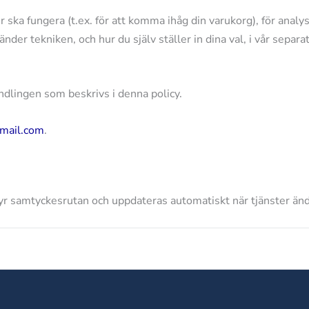
r ska fungera (t.ex. för att komma ihåg din varukorg), för anal
nder tekniken, och hur du själv ställer in dina val, i vår separ
ndlingen som beskrivs i denna policy.
tmail.com
.
yr samtyckesrutan och uppdateras automatiskt när tjänster änd