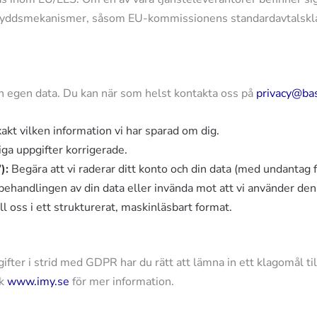
kyddsmekanismer, såsom EU-kommissionens standardavtalsklaus
in egen data. Du kan när som helst kontakta oss på
privacy@ba
akt vilken information vi har sparad om dig.
iga uppgifter korrigerade.
):
Begära att vi raderar ditt konto och din data (med undantag fö
ehandlingen av din data eller invända mot att vi använder den 
ll oss i ett strukturerat, maskinläsbart format.
ifter i strid med GDPR har du rätt att lämna in ett klagomål t
ök
www.imy.se
för mer information.