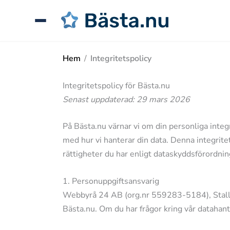
Hoppa
till
innehåll
Hem
/
Integritetspolicy
Sök
guider,
Integritetspolicy för Bästa.nu
tester
Senast uppdaterad: 29 mars 2026
eller
produkter
På Bästa.nu värnar vi om din personliga integr
...
med hur vi hanterar din data. Denna integritet
rättigheter du har enligt dataskyddsförordni
1. Personuppgiftsansvarig
Webbyrå 24 AB (org.nr 559283-5184), Stallg
Bästa.nu. Om du har frågor kring vår datahan