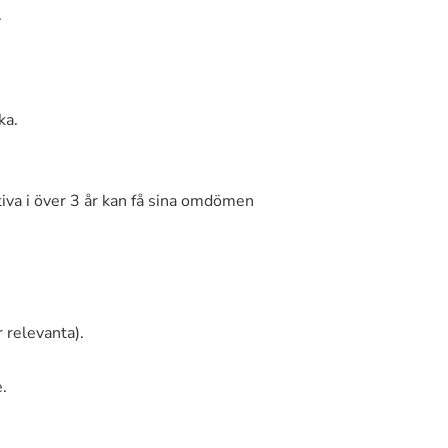
.
ka.
tiva i över 3 år kan få sina omdömen
 relevanta).
.