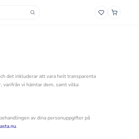
Favoriter
Smart
Varukorg
och det inkluderar att vara helt transparenta
, varifrån vi hämtar dem, samt vilka
behandlingen av dina personuppgifter på
asta.nu
.