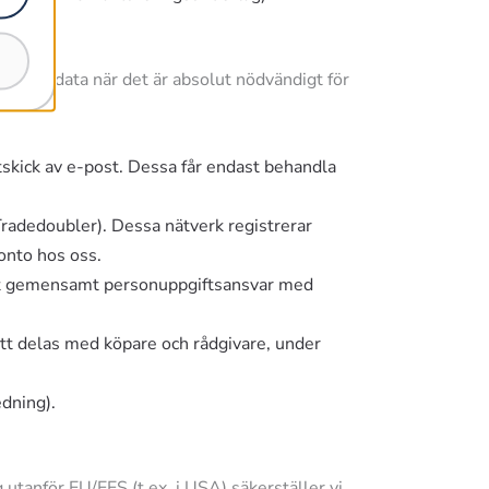
 endast data när det är absolut nödvändigt för
tskick av e-post. Dessa får endast behandla
 Tradedoubler). Dessa nätverk registrerar
konto hos oss.
lat gemensamt personuppgiftsansvar med
att delas med köpare och rådgivare, under
edning).
 utanför EU/EES (t.ex. i USA) säkerställer vi