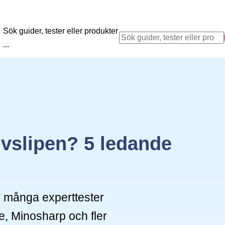
Sök guider, tester eller produkter
...
ivslipen? 5 ledande
er många experttester
e, Minosharp och fler