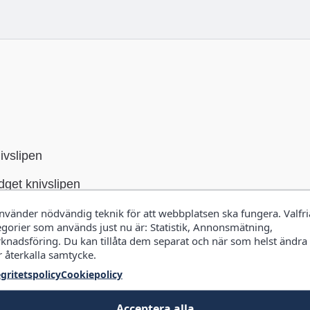
ivslipen
dget knivslipen
använder nödvändig teknik för att webbplatsen ska fungera. Valfri
egorier som används just nu är: Statistik, Annonsmätning,
knadsföring. Du kan tillåta dem separat och när som helst ändra
r återkalla samtycke.
egritetspolicy
Cookiepolicy
Acceptera alla