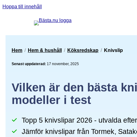
Hoppa till innehåll
Sök guider, tester eller produkter ...
Hem
/
Hem & hushåll
/
Köksredskap
/
Knivslip
Senast uppdaterad:
17 november, 2025
Vilken är den bästa kn
modeller i test
Topp 5 knivslipar 2026 - utvalda eft
Jämför knivslipar från Tormek, Satak