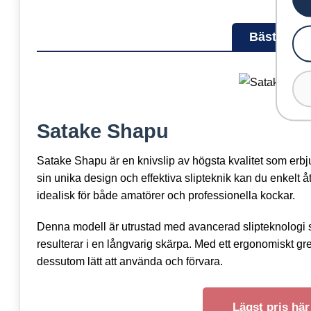
Bäst i test
Satake Shapu
Satake Shapu är en knivslip av högsta kvalitet som erb
sin unika design och effektiva slipteknik kan du enkelt å
idealisk för både amatörer och professionella kockar.
Denna modell är utrustad med avancerad slipteknologi so
resulterar i en långvarig skärpa. Med ett ergonomiskt g
dessutom lätt att använda och förvara.
Lägst pris här