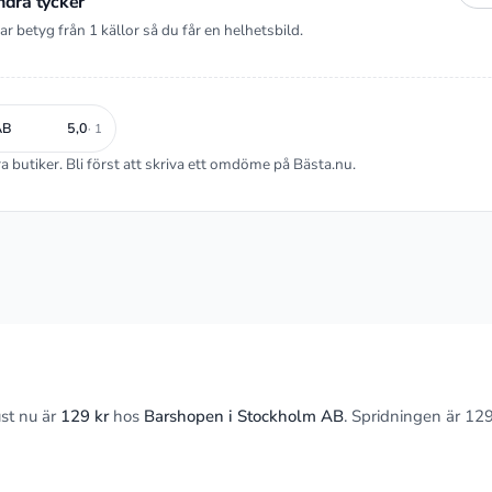
ndra tycker
ar betyg från 1 källor så du får en helhetsbild.
AB
5,0
· 1
 butiker. Bli först att skriva ett omdöme på Bästa.nu.
ust nu är
129 kr
hos
Barshopen i Stockholm AB
. Spridningen är 129