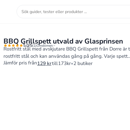
Sök
guider,
tester
eller
BBQ Grillspett utvald av Glasprinsen
5,0/5
produkter
(1)
Omdömen
Rostfritt stål med avskjutare BBQ Grillspett från Dorre är t
...
rostfritt stål och kan användas gång på gång. Varje spet
Jämför pris från
129
kr
till
173
kr
2 butiker