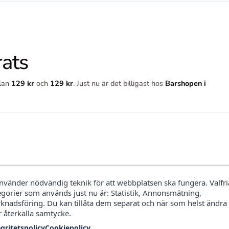
rats
llan
129 kr
och
129 kr
. Just nu är det billigast hos
Barshopen i
använder nödvändig teknik för att webbplatsen ska fungera. Valfri
egorier som används just nu är: Statistik, Annonsmätning,
knadsföring. Du kan tillåta dem separat och när som helst ändra
r återkalla samtycke.
egritetspolicy
Cookiepolicy