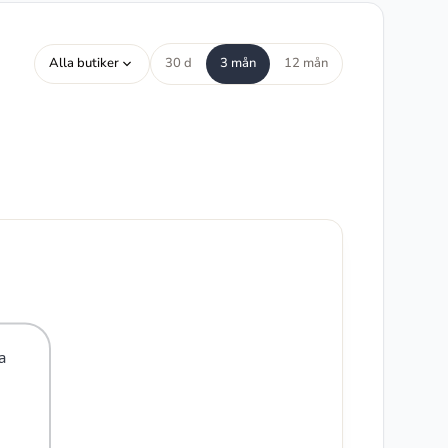
Alla butiker
30 d
3 mån
12 mån
a