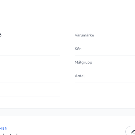
ö
Varumärke
Kön
Målgrupp
Antal
MEN