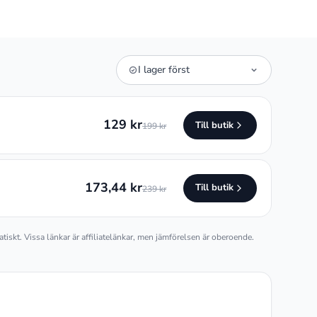
Sortera
I lager först
erbjudanden
129 kr
Till butik
199 kr
173,44 kr
Till butik
239 kr
atiskt. Vissa länkar är affiliatelänkar, men jämförelsen är oberoende.