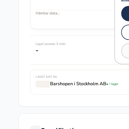
Hämtar data…
Lägst senaste 3 mån
-
LÄGST JUST NU
Barshopen i Stockholm AB
I lager