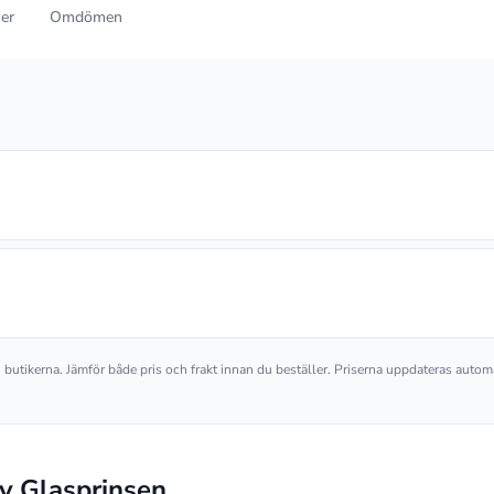
ner
Omdömen
an butikerna. Jämför både pris och frakt innan du beställer. Priserna uppdateras autom
v Glasprinsen