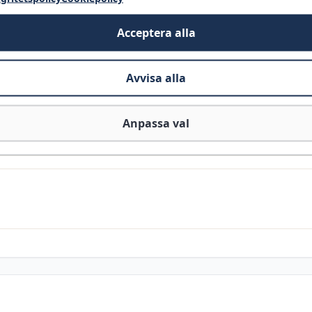
Acceptera alla
Lägsta dagliga pris
Avvisa alla
Snittpris
För
-
-
Anpassa val
över perioden