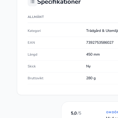
Specifikationer
ALLMÄNT
Trädgård & Utemilj
Kategori
7392753586027
EAN
450 mm
Längd
Ny
Skick
280 g
Bruttovikt
5,0
/5
OMDÖ