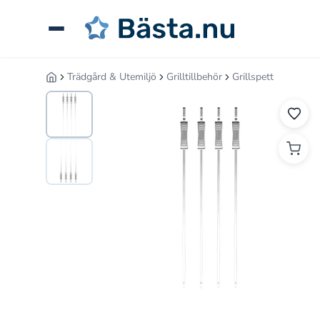
Hoppa
till
innehåll
Trädgård & Utemiljö
Grilltillbehör
Grillspett
Hem
Sök
guider,
tester
eller
produkter
...