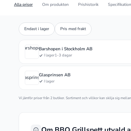
Alla priser
Om produkten
Prishistorik
Specifikatio
Endast i lager
Pris med frakt
Barshopen
Barshopen i Stockholm AB
i
I lager
1-3 dagar
Glasprinsen AB
Glasprinsen
I lager
Vi jämför priser från 2 butiker. Sortiment och villkor kan skilja sig mell
Om BBQ Grillspett utvald a