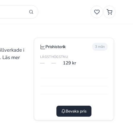
Favoriter
Smart
Varukorg
Prishistorik
3 mån
illverkade i
t…
Läs mer
LÄGST
HÖGST
NU
—
—
129 kr
Bevaka pris