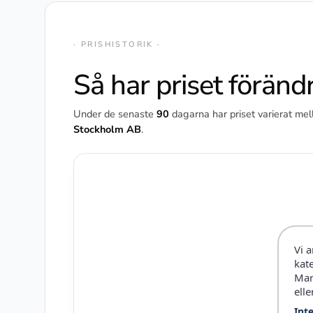
· PRISHISTORIK ·
Så har priset föränd
Under de senaste
90
dagarna har priset varierat me
Stockholm AB
.
Vi 
kat
Mar
elle
Int