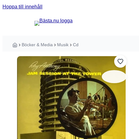
Hoppa till innehåll
Sök guider, tester eller produkter ...
Böcker & Media
Musik
Cd
Hem