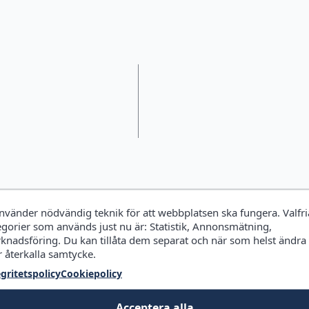
använder nödvändig teknik för att webbplatsen ska fungera. Valfri
egorier som används just nu är: Statistik, Annonsmätning,
knadsföring. Du kan tillåta dem separat och när som helst ändra
r återkalla samtycke.
egritetspolicy
Cookiepolicy
Acceptera alla