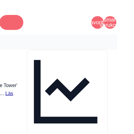
Smart
Favoriter
Varukorg
e Tower'
fo…
Läs