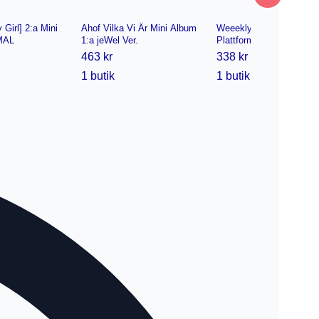
Girl] 2:a Mini
Ahof Vilka Vi Är Mini Album
Weeekly [ColoRise]
MAL
1:a jeWel Ver.
Plattform Ver. 1ea
463 kr
338 kr
1 butik
1 butik