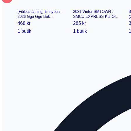
[Förbeställning] Enhypen -
2021 Vinter SMTOWN :
B
2026 Ggu Ggu Bok
SMCU EXPRESS Kai Of
(
(Medlemsval) Jungwon
Exo
(
468 kr
285 kr
3
1 butik
1 butik
1