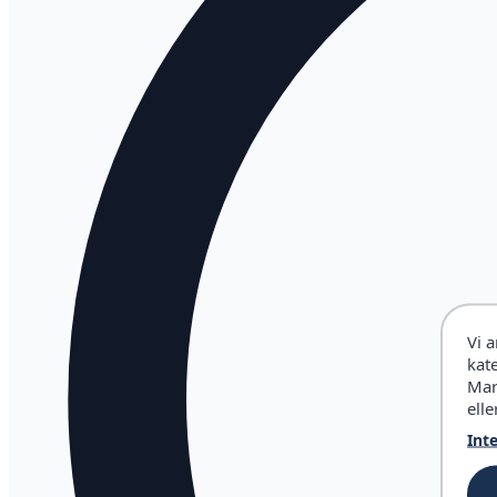
Vi 
kat
Mar
elle
Int