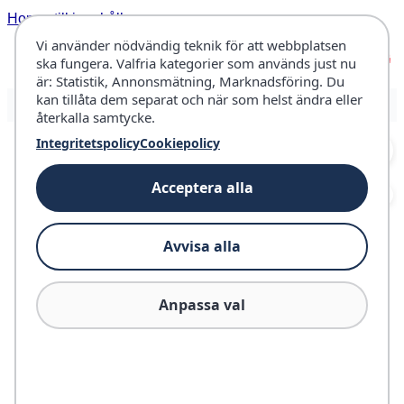
Hoppa till innehåll
Vi använder nödvändig teknik för att webbplatsen
Smart
Sök
ska fungera. Valfria kategorier som används just nu
Varukorg
är: Statistik, Annonsmätning, Marknadsföring. Du
kan tillåta dem separat och när som helst ändra eller
Sök guider, tester
Böcker & Media
Ekonomi & Företagande
Ledarskap
återkalla samtycke.
Hem
eller produkter ...
Integritetspolicy
Cookiepolicy
Acceptera alla
Avvisa alla
Anpassa val