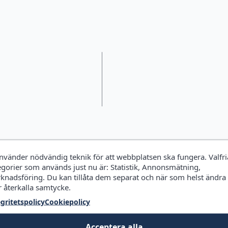
använder nödvändig teknik för att webbplatsen ska fungera. Valfri
egorier som används just nu är: Statistik, Annonsmätning,
knadsföring. Du kan tillåta dem separat och när som helst ändra
r återkalla samtycke.
egritetspolicy
Cookiepolicy
Acceptera alla