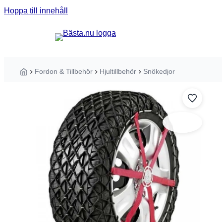
Hoppa till innehåll
Sök guider, tester eller produkter ...
Fordon & Tillbehör
Hjultillbehör
Snökedjor
Hem