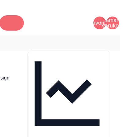
Smart
Favoriter
Varukorg
esign