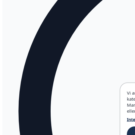
Vi 
kat
Mar
elle
Int