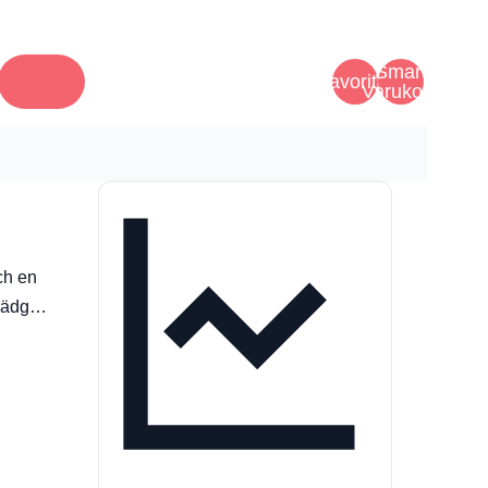
Smart
Favoriter
Varukorg
ch en
 trädg…