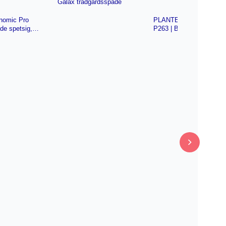
Galax trädgårdsspade
nomic Pro
PLANTERINGSSPADE
de spetsig,
P263 | Beijerbygg
Byggmaterial