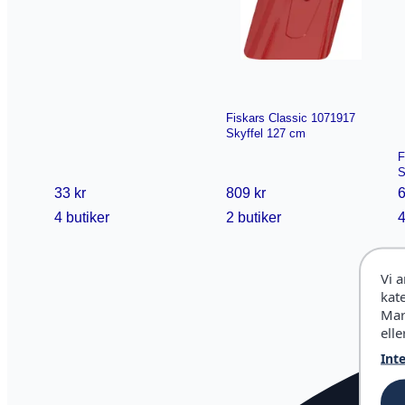
Fiskars Classic 1071917
Skyffel 127 cm
F
S
33 kr
809 kr
6
4 butiker
2 butiker
4
Vi 
kat
Mar
elle
Int