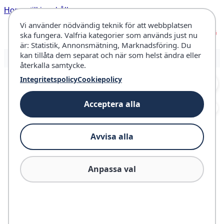
Hoppa till innehåll
Vi använder nödvändig teknik för att webbplatsen
Smart
Sök
ska fungera. Valfria kategorier som används just nu
Varukorg
är: Statistik, Annonsmätning, Marknadsföring. Du
kan tillåta dem separat och när som helst ändra eller
Sök guider, tester
Trädgård & Utemiljö
Trädgårdsredskap
Ogräsrensare
återkalla samtycke.
Hem
eller produkter ...
Integritetspolicy
Cookiepolicy
Acceptera alla
Avvisa alla
Anpassa val