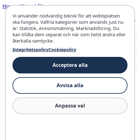
Hoppa till innehåll
Vi använder nödvändig teknik för att webbplatsen
Smart
Sök
ska fungera. Valfria kategorier som används just nu
Varukorg
är: Statistik, Annonsmätning, Marknadsföring. Du
kan tillåta dem separat och när som helst ändra eller
Sök guider, tester
Trädgård & Utemiljö
Staket & Stängsel
Trädgårdsgrindar
återkalla samtycke.
Hem
eller produkter ...
Integritetspolicy
Cookiepolicy
Acceptera alla
Avvisa alla
Anpassa val