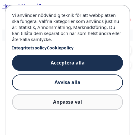
Hoppa till innehåll
Vi använder nödvändig teknik för att webbplatsen
Smart
Sök
ska fungera. Valfria kategorier som används just nu
Varukorg
är: Statistik, Annonsmätning, Marknadsföring. Du
kan tillåta dem separat och när som helst ändra eller
Sök guider, tester
Kläder, Skor & Accessoarer
Sovkläder
Morgonrockar
återkalla samtycke.
Hem
eller produkter ...
Integritetspolicy
Cookiepolicy
Acceptera alla
Avvisa alla
Anpassa val