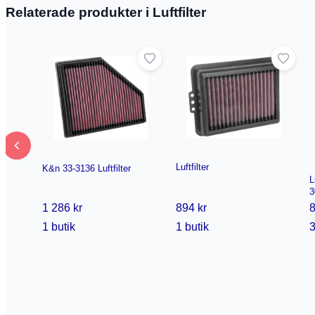
Relaterade produkter i Luftfilter
Luftfilter
K&n 33-3136 Luftfilter
L
3
1 286 kr
894 kr
8
1 butik
1 butik
3