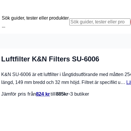
Sök guider, tester eller produkter
...
Luftfilter K&N Filters SU-6006
K&N SU-6006 är ett luftfilter i långtidsutförande med måtten 2
längd, 149 mm bredd och 32 mm höjd. Filtret är specifikt u…
L
Jämför pris från
824
kr
till
885
kr
3 butiker