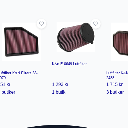
K&n E-0649 Luftfilter
uftfilter K&N Filters 33-
Luftfilter K&N
079
2488
51 kr
1 293 kr
1 715 kr
 butiker
1 butik
3 butiker