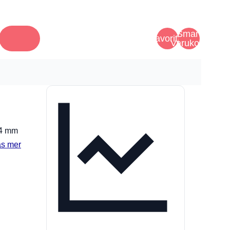
Smart
Favoriter
Varukorg
54 mm
äs mer