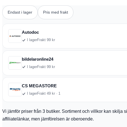
Endast i lager
Pris med frakt
Autodoc
I lager
Frakt 99 kr
bildelaronline24
I lager
Frakt 99 kr
CS MEGASTORE
I lager
Frakt 49 kr · 1
Vi jämför priser från 3 butiker. Sortiment och villkor kan skilj
affiliatelänkar, men jämförelsen är oberoende.