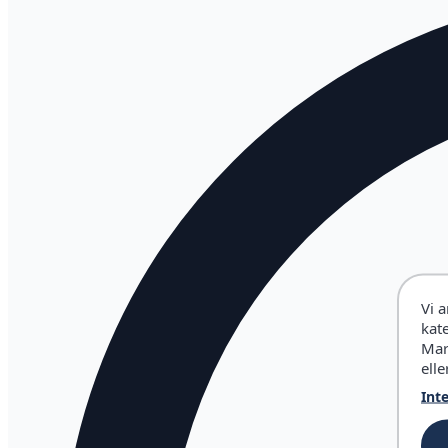
Vi 
kat
Mar
elle
Int