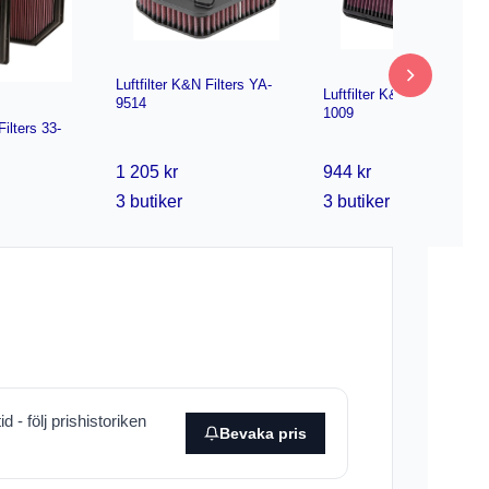
Luftfilter K&N Filters YA-
Luftfilter K&N Filters YA-
9514
1009
Filters 33-
1 205 kr
944 kr
3 butiker
3 butiker
id - följ prishistoriken
Bevaka pris