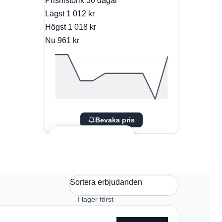
Prishistorik
30 dagar
Lägst
1 012 kr
Högst
1 018 kr
Nu
961 kr
Bevaka pris
Sortera erbjudanden