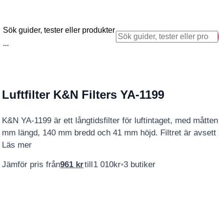
Sök guider, tester eller produkter
...
Luftfilter K&N Filters YA-1199
K&N YA-1199 är ett långtidsfilter för luftintaget, med måtte
mm längd, 140 mm bredd och 41 mm höjd. Filtret är avset
Läs mer
Jämför pris från
961
kr
till
1 010
kr
3 butiker