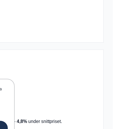
a
STORE
-
4,8%
under snittpriset.