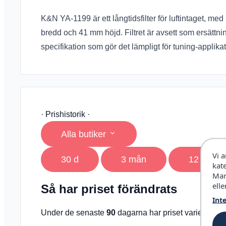
K&N YA-1199 är ett långtidsfilter för luftintaget, 
bredd och 41 mm höjd. Filtret är avsett som ersättnin
specifikation som gör det lämpligt för tuning-applikat
· Prishistorik ·
Alla butiker
Vi 
30 d
3 mån
12 mån
kat
Mar
elle
Så har priset förändrats
Int
Under de senaste
90
dagarna har priset varierat me