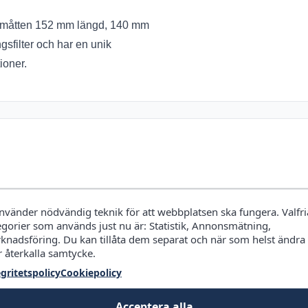
med måtten 152 mm längd, 140 mm
gsfilter och har en unik
ioner.
använder nödvändig teknik för att webbplatsen ska fungera. Valfri
egorier som används just nu är: Statistik, Annonsmätning,
knadsföring. Du kan tillåta dem separat och när som helst ändra
r återkalla samtycke.
egritetspolicy
Cookiepolicy
llan
955 kr
och
1 018 kr
. Just nu är det billigast hos
CS MEGA
Acceptera alla