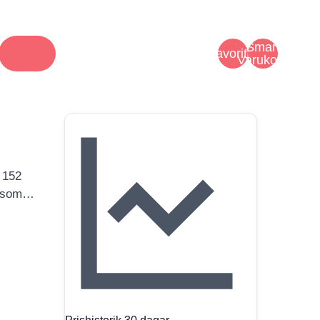
Smart
Favoriter
Varukorg
n 152
t som…