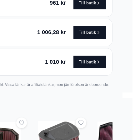
961 kr
Till butik
1 006,28 kr
Till butik
1 010 kr
Till butik
skt. Vissa länkar är affiliatelänkar, men jämförelsen är oberoende.