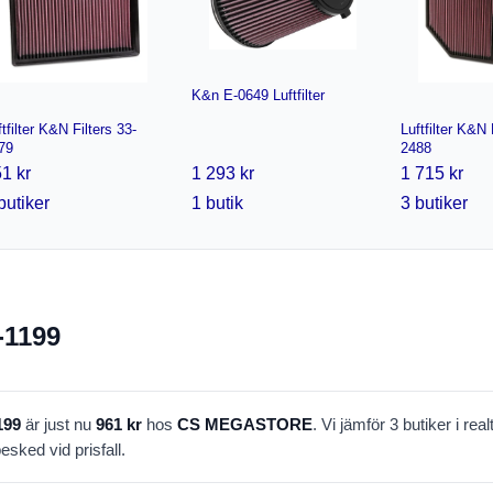
K&n E-0649 Luftfilter
ftfilter K&N Filters 33-
Luftfilter K&N 
79
2488
1 kr
1 293 kr
1 715 kr
butiker
1 butik
3 butiker
-1199
199
är just nu
961 kr
hos
CS MEGASTORE
. Vi jämför 3 butiker i realt
esked vid prisfall.