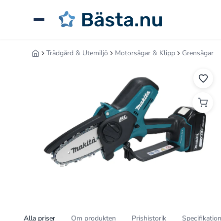
Hoppa
till
innehåll
Trädgård & Utemiljö
Motorsågar & Klipp
Grensågar
Hem
Sök
guider,
tester
eller
produkter
...
Alla priser
Om produkten
Prishistorik
Specifikatio