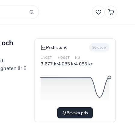
Favoriter
Smart
Varukorg
 och
Prishistorik
30 dagar
LÄGST
HÖGST
NU
d,
3 677 kr
4 085 kr
4 085 kr
igheten är 8
Bevaka pris