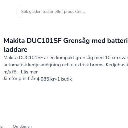
Sök
guider,
tester
eller
Makita DUC101SF Grensåg med batteri
produkter
laddare
...
Makita DUC101SF är en kompakt grensåg med 10 cm svär
automatisk kedjesmörjning och elektrisk broms. Kedjehast
m/s fö…
Läs mer
Jämför pris från
4 085
kr
1 butik
ner
Omdömen