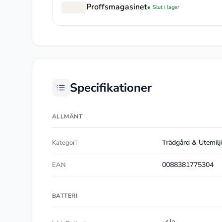
Proffsmagasinet
Slut i lager
Specifikationer
ALLMÄNT
Trädgård & Utemilj
Kategori
0088381775304
EAN
BATTERI
Ja