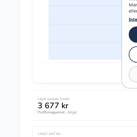
Mar
elle
Int
Lägst senaste 3 mån
3 677 kr
Proffsmagasinet · 24 jul
LÄGST JUST NU