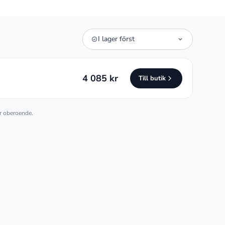
Sortera
I lager först
erbjudanden
4 085 kr
Till butik
är oberoende.