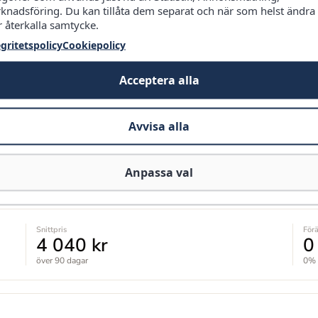
knadsföring. Du kan tillåta dem separat och när som helst ändra
r återkalla samtycke.
egritetspolicy
Cookiepolicy
Acceptera alla
Avvisa alla
Lägsta dagliga pris
Anpassa val
Snittpris
För
4 040 kr
0
över 90 dagar
0%