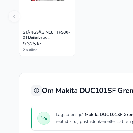
STÅNGSÅG M18 FTPS30-
0 | Beijerbygg
Byggmaterial
9 325 kr
2 butiker
Om Makita DUC101SF Grens
Lägsta pris på
Makita DUC101SF Grens
realtid - följ prishistoriken eller sätt e