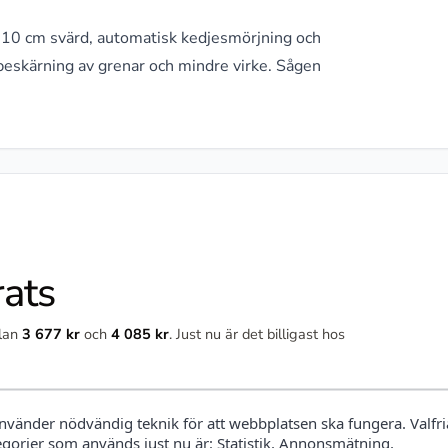
0 cm svärd, automatisk kedjesmörjning och
beskärning av grenar och mindre virke. Sågen
rats
llan
3 677 kr
och
4 085 kr
. Just nu är det billigast hos
använder nödvändig teknik för att webbplatsen ska fungera. Valfri
egorier som används just nu är: Statistik, Annonsmätning,