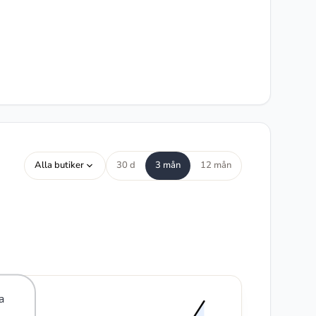
Alla butiker
30 d
3 mån
12 mån
a