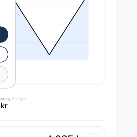
ändring 30 dagar
 kr