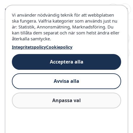
Hoppa
till
Sök
Sma
Vi använder nödvändig teknik för att webbplatsen
Var
innehåll
ska fungera. Valfria kategorier som används just nu
Trädgård & Utemiljö
Parasoll & Väderskydd
Markiser ute
är: Statistik, Annonsmätning, Marknadsföring. Du
Hem
Sök
kan tillåta dem separat och när som helst ändra eller
guider,
återkalla samtycke.
tester
Integritetspolicy
Cookiepolicy
eller
produkter
Acceptera alla
...
Avvisa alla
Anpassa val