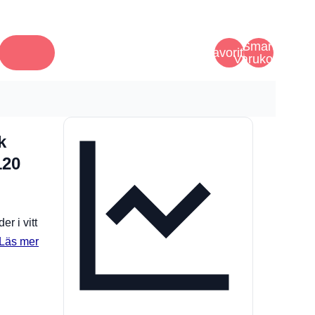
Smart
Favoriter
Varukorg
k
120
r i vitt
Läs mer