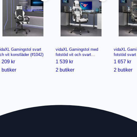
idaXL Gamingstol svart
vidaXL Gamingstol med
vidaXL Gami
ch vit konstläder (#1042)
fotstöd vit och svart
fotstöd svart
konstläder (#0977)
kamouflage k
 209 kr
1 539 kr
1 657 kr
(#0984)
 butiker
2 butiker
2 butiker