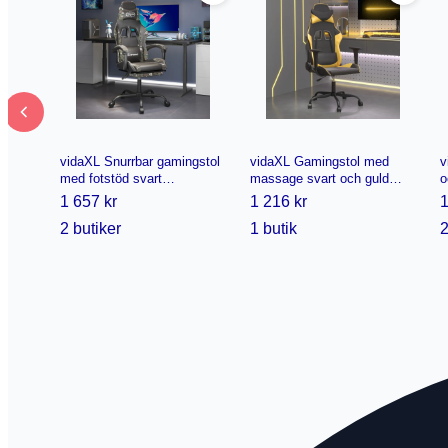
vidaXL Snurrbar gamingstol
vidaXL Gamingstol med
v
med fotstöd svart
massage svart och guld
o
kamouflage konstläder
konstläder (#3420)
1 657 kr
1 216 kr
1
2 butiker
1 butik
2