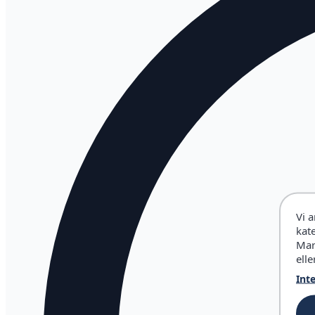
Vi 
kat
Mar
elle
Int