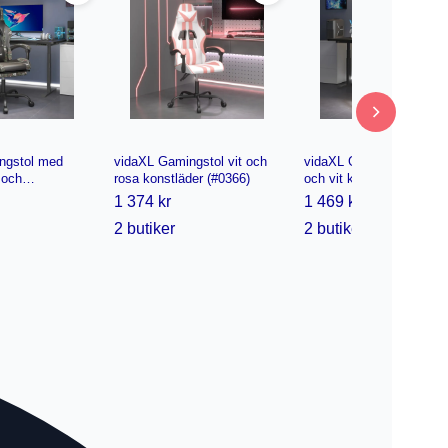
ngstol med
vidaXL Gamingstol vit och
vidaXL Gamingstol svart
 och
rosa konstläder (#0366)
och vit konstläder (#080
onstläder
1 374 kr
1 469 kr
2 butiker
2 butiker