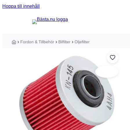
Hoppa till innehåll
Sök guider, tester eller produkter ...
Fordon & Tillbehör
Bilfilter
Oljefilter
Hem