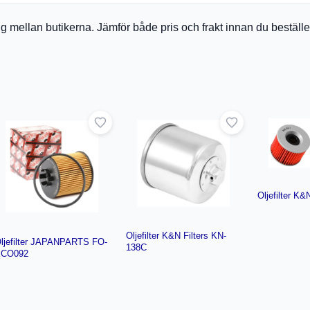
a sig mellan butikerna. Jämför både pris och frakt innan du bestäl
Oljefilter K&
Oljefilter K&N Filters KN-
ljefilter JAPANPARTS FO-
138C
ECO092