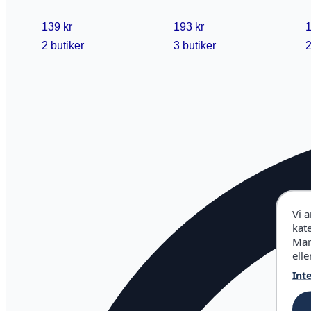
139 kr
193 kr
1
2 butiker
3 butiker
2
Vi 
kat
Mar
elle
Int