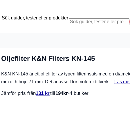
Sök guider, tester eller produkter
...
Oljefilter K&N Filters KN-145
K&N KN-145 är ett oljefilter av typen filterinsats med en diamet
mm och höjd 71 mm. Det är avsett för motorer tillverk…
Läs me
Jämför pris från
131
kr
till
194
kr
4 butiker