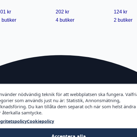
01 kr
202 kr
124 kr
 butiker
4 butiker
2 butiker
använder nödvändig teknik för att webbplatsen ska fungera. Valfri
egorier som används just nu är: Statistik, Annonsmätning,
knadsföring. Du kan tillåta dem separat och när som helst ändra
r återkalla samtycke.
egritetspolicy
Cookiepolicy
Acceptera alla