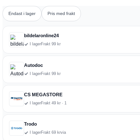
Endast i lager
Pris med frakt
bildelaronline24
I lager
Frakt 99 kr
Autodoc
I lager
Frakt 99 kr
CS MEGASTORE
I lager
Frakt 49 kr · 1
Trodo
I lager
Frakt 69 kr
via