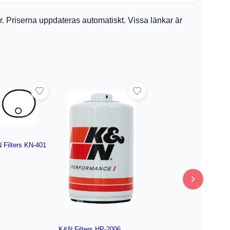
ler. Priserna uppdateras automatiskt. Vissa länkar är
N Filters KN-401
K&N Filters HP-2006