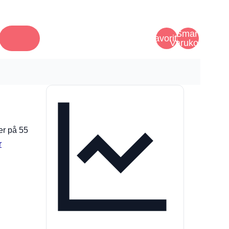
Smart
Favoriter
Varukorg
er på 55
r