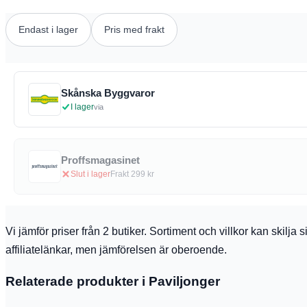
Endast i lager
Pris med frakt
Skånska Byggvaror
I lager
via
Proffsmagasinet
Slut i lager
Frakt 299 kr
Vi jämför priser från 2 butiker. Sortiment och villkor kan skilj
affiliatelänkar, men jämförelsen är oberoende.
Relaterade produkter i Paviljonger