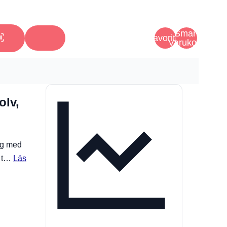
Smart
Favoriter
Varukorg
olv,
ng med
t t…
Läs