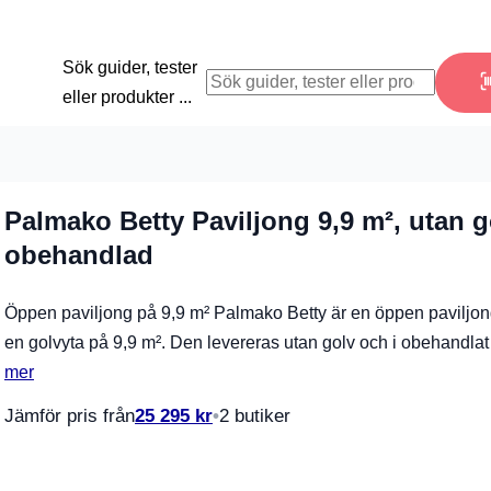
Sök guider, tester
eller produkter ...
Palmako Betty Paviljong 9,9 m², utan g
obehandlad
Öppen paviljong på 9,9 m² Palmako Betty är en öppen paviljo
en golvyta på 9,9 m². Den levereras utan golv och i obehandla
mer
Jämför pris från
25 295
kr
2 butiker