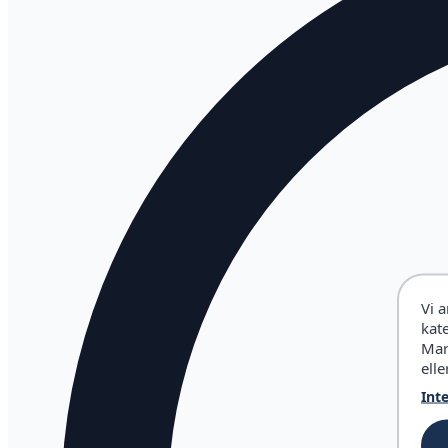
Vi 
kat
Mar
elle
Int