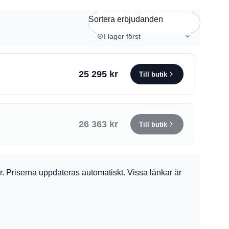
Sortera erbjudanden
I lager först
25 295 kr
Till butik
26 363 kr
Till butik
ler. Priserna uppdateras automatiskt. Vissa länkar är