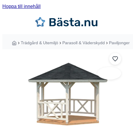
Hoppa till innehåll
Sök guider, tester eller produkter ...
Trädgård & Utemiljö
Parasoll & Väderskydd
Paviljonger
Hem