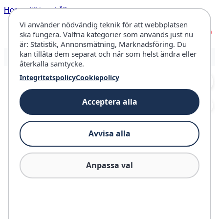
Hoppa till innehåll
Vi använder nödvändig teknik för att webbplatsen
Smart
Sök
ska fungera. Valfria kategorier som används just nu
Varukorg
är: Statistik, Annonsmätning, Marknadsföring. Du
kan tillåta dem separat och när som helst ändra eller
Sök guider, tester
Kläder, Skor & Accessoarer
Maskeradkläder
Peruker
återkalla samtycke.
Hem
eller produkter ...
Integritetspolicy
Cookiepolicy
Acceptera alla
Avvisa alla
Anpassa val