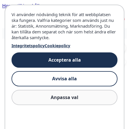
Hoppa till innehåll
Vi använder nödvändig teknik för att webbplatsen
Smart
Sök
ska fungera. Valfria kategorier som används just nu
Varukorg
är: Statistik, Annonsmätning, Marknadsföring. Du
kan tillåta dem separat och när som helst ändra eller
Sök guider, tester
Trädgård & Utemiljö
Spabad & Badtunnor
Spa-kemikalier
återkalla samtycke.
Hem
eller produkter ...
Integritetspolicy
Cookiepolicy
Acceptera alla
Avvisa alla
Anpassa val