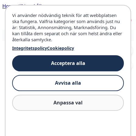
Hoppa till innehåll
Vi använder nödvändig teknik för att webbplatsen
Smart
Sök
ska fungera. Valfria kategorier som används just nu
Varukorg
är: Statistik, Annonsmätning, Marknadsföring. Du
kan tillåta dem separat och när som helst ändra eller
Sök guider, tester
Trädgård & Utemiljö
Förråd & Stugor
Presenningar
återkalla samtycke.
Hem
eller produkter ...
Integritetspolicy
Cookiepolicy
Acceptera alla
Avvisa alla
Anpassa val