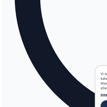
Vi 
kat
Mar
elle
Int