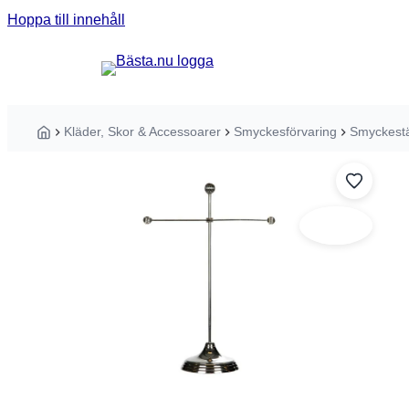
Hoppa till innehåll
Sök guider, tester eller produkter ...
Kläder, Skor & Accessoarer
Smyckesförvaring
Smyckestä
Hem