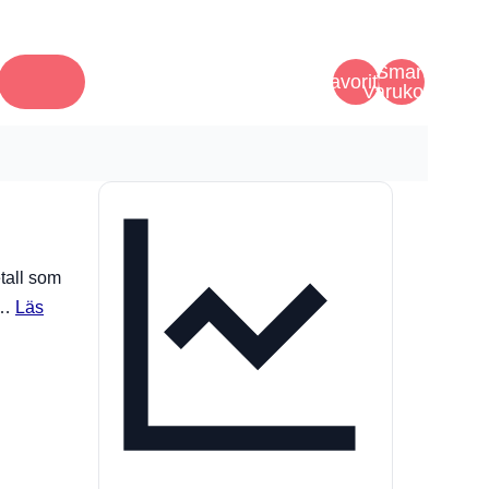
Smart
Favoriter
Varukorg
tall som
h…
Läs