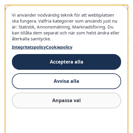
Hoppa
till
Sök
Sma
Vi använder nödvändig teknik för att webbplatsen
Var
innehåll
ska fungera. Valfria kategorier som används just nu
Gaming & Underhållning
PlayStation
Playstation 4
är: Statistik, Annonsmätning, Marknadsföring. Du
Hem
Sök
kan tillåta dem separat och när som helst ändra eller
-6%
guider,
återkalla samtycke.
tester
Integritetspolicy
Cookiepolicy
eller
produkter
Acceptera alla
...
Avvisa alla
Anpassa val