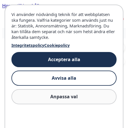
Hoppa till innehåll
Vi använder nödvändig teknik för att webbplatsen
Smart
Sök
ska fungera. Valfria kategorier som används just nu
Varukorg
är: Statistik, Annonsmätning, Marknadsföring. Du
kan tillåta dem separat och när som helst ändra eller
Sök guider, tester
Fordon & Tillbehör
Lastbärare & Förvaring
Takräckstillbehör
återkalla samtycke.
Hem
eller produkter ...
Integritetspolicy
Cookiepolicy
Acceptera alla
Avvisa alla
Anpassa val