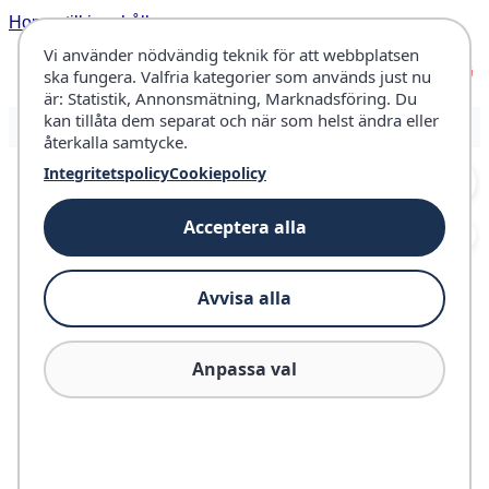
Hoppa till innehåll
Vi använder nödvändig teknik för att webbplatsen
Smart
Sök
ska fungera. Valfria kategorier som används just nu
Varukorg
är: Statistik, Annonsmätning, Marknadsföring. Du
kan tillåta dem separat och när som helst ändra eller
Sök guider, tester
Trädgård & Utemiljö
Utekök
Utekök komplett
återkalla samtycke.
Hem
eller produkter ...
Integritetspolicy
Cookiepolicy
Acceptera alla
Avvisa alla
Anpassa val