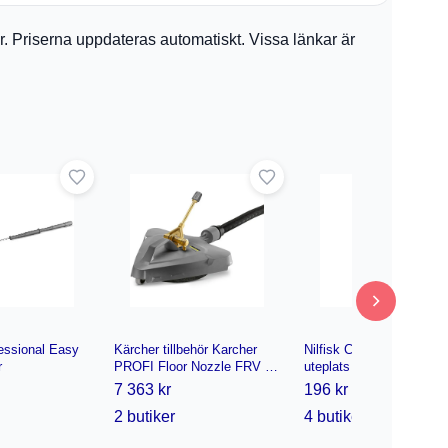
ler. Priserna uppdateras automatiskt. Vissa länkar är
essional Easy
Kärcher tillbehör Karcher
Nilfisk Compact Patio
r
PROFI Floor Nozzle FRV 30
uteplats tvättmaskin
2.111-010.0
7 363 kr
196 kr
2 butiker
4 butiker