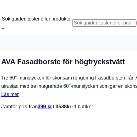
Sök guider, tester eller produkter
...
AVA Fasadborste för högtryckstvätt
Tre 60°-munstycken för skonsam rengöring Fasadborsten från 
utrustad med tre integrerade 60°-munstycken som ger en sk
Läs mer
Jämför pris från
399
kr
till
538
kr
4 butiker