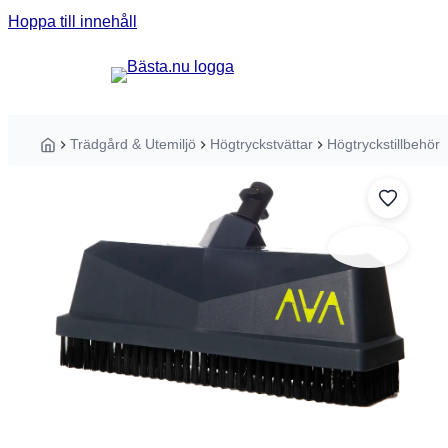
Hoppa till innehåll
Sök guider, tester eller produkter ...
Trädgård & Utemiljö
Högtryckstvättar
Högtryckstillbehör
Hem