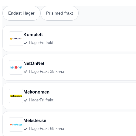
Endast i lager
Pris med frakt
Komplett
I lager
Fri frakt
NetOnNet
I lager
Frakt 39 kr
via
Mekonomen
I lager
Fri frakt
Mekster.se
I lager
Frakt 69 kr
via