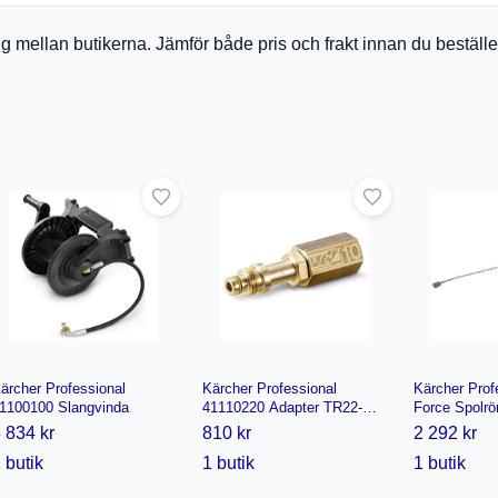
a sig mellan butikerna. Jämför både pris och frakt innan du bestäl
ärcher Professional
Kärcher Professional
Kärcher Prof
1100100 Slangvinda
41110220 Adapter TR22-
Force Spolrö
TR20
 834 kr
810 kr
2 292 kr
 butik
1 butik
1 butik