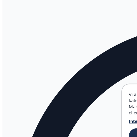
Vi 
kat
Mar
elle
Int