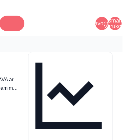
Smart
Favoriter
Varukorg
AVA är
onsam m…