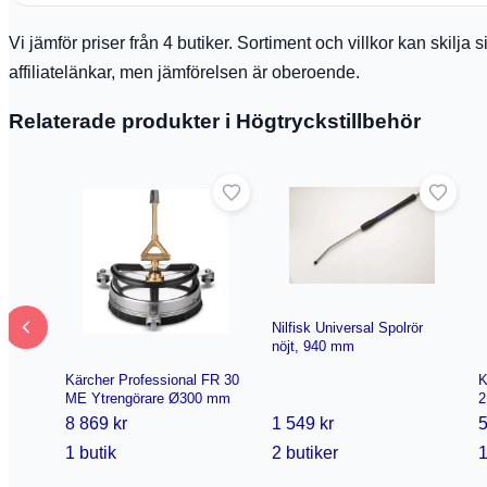
Vi jämför priser från 4 butiker. Sortiment och villkor kan skilj
affiliatelänkar, men jämförelsen är oberoende.
Relaterade produkter i Högtryckstillbehör
Nilfisk Universal Spolrör
nöjt, 940 mm
Kärcher Professional FR 30
K
ME Ytrengörare Ø300 mm
2
8 869 kr
1 549 kr
5
1 butik
2 butiker
1