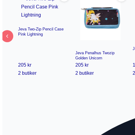
Jeva Two-Zip Pencil Case
Pink Lightning
J
Jeva Penalhus Twozip
Golden Unicorn
205 kr
205 kr
1
2 butiker
2 butiker
2