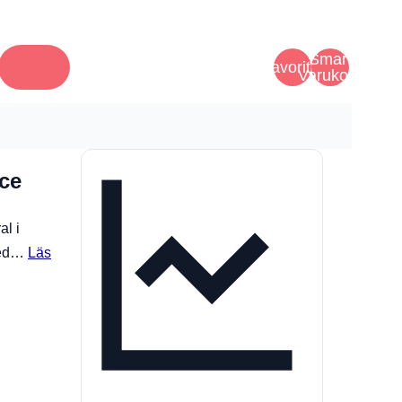
Smart
Favoriter
Varukorg
ce
l i
 med…
Läs