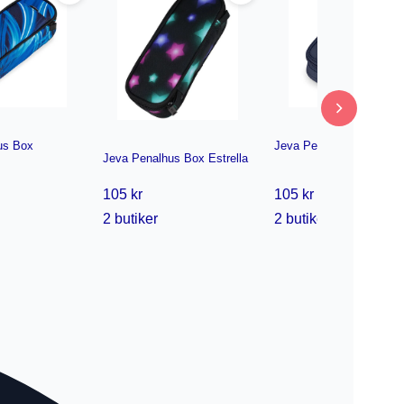
us Box
Jeva Penalhus Indigo
Jeva Penalhus Box Estrella
105 kr
105 kr
2 butiker
2 butiker