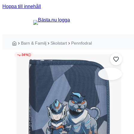
Hoppa till innehåll
Sök guider, tester eller produkter ...
Barn & Familj
Skolstart
Pennfodral
Hem
-34%