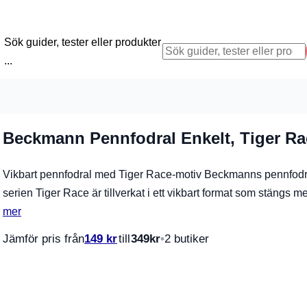
Sök guider, tester eller produkter
...
Beckmann Pennfodral Enkelt, Tiger Ra
Vikbart pennfodral med Tiger Race-motiv Beckmanns pennfodra
serien Tiger Race är tillverkat i ett vikbart format som stängs
mer
Jämför pris från
149
kr
till
349
kr
2 butiker