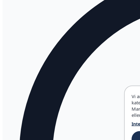
Vi 
kat
Mar
elle
Int