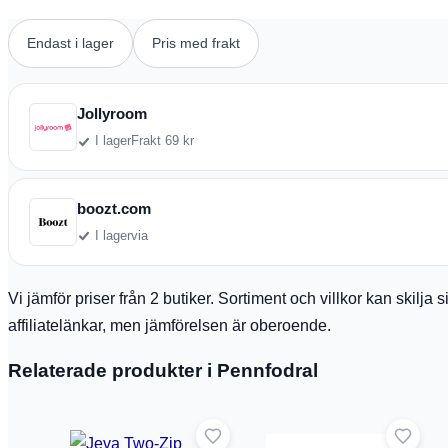
Endast i lager
Pris med frakt
Jollyroom
I lager
Frakt 69 kr
boozt.com
I lager
via
Vi jämför priser från 2 butiker. Sortiment och villkor kan skilj
affiliatelänkar, men jämförelsen är oberoende.
Relaterade produkter i Pennfodral