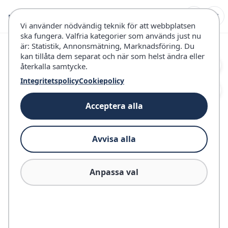
Hoppa
till
Sök
Sma
Vi använder nödvändig teknik för att webbplatsen
Var
innehåll
ska fungera. Valfria kategorier som används just nu
Barn & Familj
Skolstart
Pennfodral
är: Statistik, Annonsmätning, Marknadsföring. Du
Hem
Sök
kan tillåta dem separat och när som helst ändra eller
guider,
återkalla samtycke.
tester
Integritetspolicy
Cookiepolicy
eller
produkter
Acceptera alla
...
Avvisa alla
Anpassa val