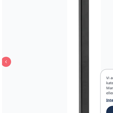
Vi 
kat
Mar
elle
Int