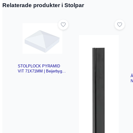
Relaterade produkter i Stolpar
STOLPLOCK PYRAMID
VIT 71X71MM | Beijerbygg
Ä
Byggmaterial
N
A
B