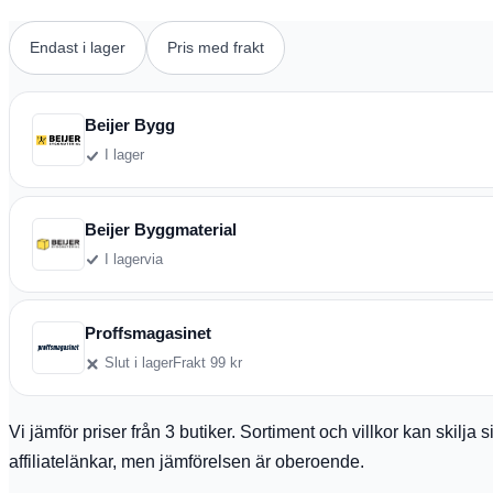
Endast i lager
Pris med frakt
Beijer Bygg
I lager
Beijer Byggmaterial
I lager
via
Proffsmagasinet
Slut i lager
Frakt 99 kr
Vi jämför priser från 3 butiker. Sortiment och villkor kan skilj
affiliatelänkar, men jämförelsen är oberoende.