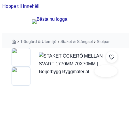
Hoppa till innehåll
Sök guider, tester eller produkter ...
Trädgård & Utemiljö
Staket & Stängsel
Stolpar
Hem