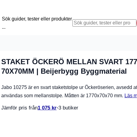
Sök guider, tester eller produkter
...
STAKET ÖCKERÖ MELLAN SVART 17
70X70MM | Beijerbygg Byggmaterial
Jabo 10275 är en svart staketstolpe ur Öckeröserien, avsedd at
användas som mellanstolpe. Måtten är 1770x70x70 mm.
Läs m
Jämför pris från
1 075
kr
3 butiker