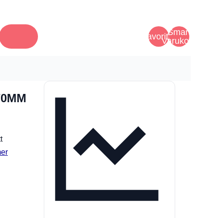
Smart
Favoriter
Varukorg
70MM
t
er