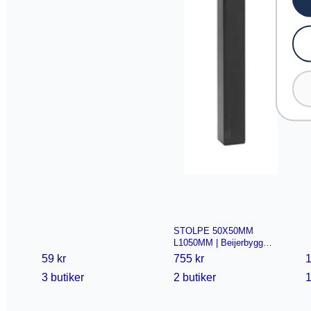
STOLPE 50X50MM
L1050MM | Beijerbygg
Byggmaterial
59 kr
755 kr
1
3 butiker
2 butiker
1